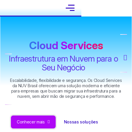
Cloud Services
I
n
f
r
a
e
s
t
r
u
t
u
r
a
e
m
N
u
v
e
m
p
a
r
a
o
S
e
u
N
e
g
ó
c
i
o
Escalabilidade, flexibilidade e segurança. Os Cloud Services
da NUV Brasil oferecem uma solução moderna e eficiente
para empresas que buscam migrar sua infraestrutura para a
nuvem, sem abrir mão de segurança e performance.
Conhecer mais
Nossas soluções